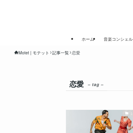
ホーム
音楽コンシェル
Motet | モテット
記事一覧
恋愛
恋愛
– tag –