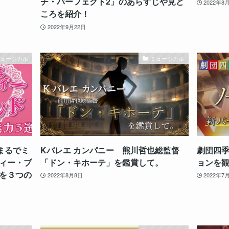
チ・パーフェクト2」のあらすじや見ど
2022年8
ころを紹介！
2022年9月22日
ミュージカル
ミュージカル
！まるでミ
Kバレエ カンパニー 熊川哲也総監督
劇団四
ィー・ブ
「ドン・キホーテ」を鑑賞して。
ョンを
を３つの
2022年8月8日
2022年7