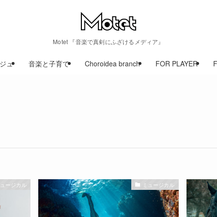
Motet 『音楽で真剣にふざけるメディア』
ジュ
音楽と子育て
Choroidea branch
FOR PLAYER
ミュージカル
ミュージカル