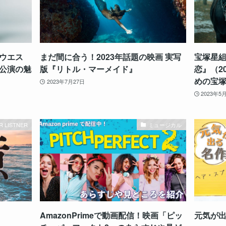
ウエス
まだ間に合う！2023年話題の映画 実写
宝塚星組
公演の魅
版『リトル・マーメイド』
恋』（2
めの宝
2023年7月27日
2023年5
R LISTNER
ミュージカル
AmazonPrimeで動画配信！映画「ピッ
元気が