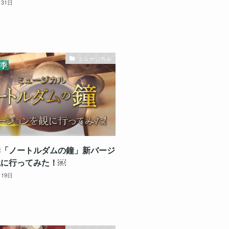
月31日
ミュージカル
季「ノートルダムの鐘」新バージ
観に行ってみた！￼
月19日