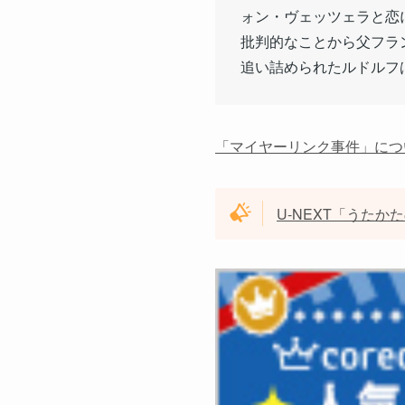
ォン・ヴェッツェラと恋
批判的なことから父フラ
追い詰められたルドルフ
「マイヤーリンク事件」について
U-NEXT「うた