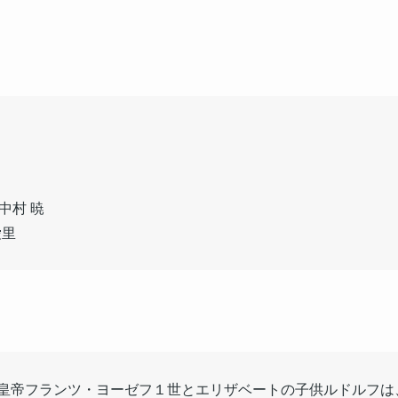
中村 暁
 愛里
ア皇帝フランツ・ヨーゼフ１世とエリザベートの子供ルドルフは