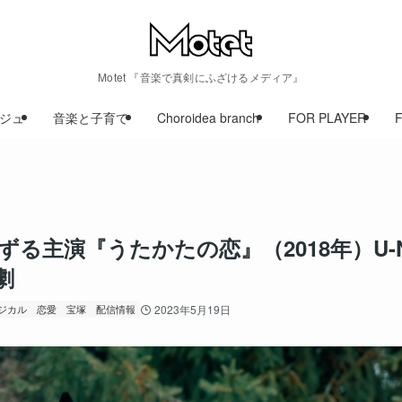
Motet 『音楽で真剣にふざけるメディア』
ジュ
音楽と子育て
Choroidea branch
FOR PLAYER
ずる主演『うたかたの恋』（2018年）U-
劇
ジカル
恋愛
宝塚
配信情報
2023年5月19日