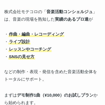
株式会社モテコロの「
音楽活動コンシェルジュ
」
は、音楽の現場を熟知した
実績のあるプロ達
が
・
作曲・編曲・レコーディング
・
ライブ設計
・
レッスンやコーチング
・
SNSの見せ方
などの制作・表現・発信を含めた音楽活動全体を
トータルにサポート。
まずは
デモ制作1曲（¥10,000）のお試しプラン
か
ら始められます。