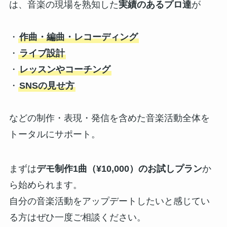
は、音楽の現場を熟知した
実績のあるプロ達
が
・
作曲・編曲・レコーディング
・
ライブ設計
・
レッスンやコーチング
・
SNSの見せ方
などの制作・表現・発信を含めた音楽活動全体を
トータルにサポート。
まずは
デモ制作1曲（¥10,000）のお試しプラン
か
ら始められます。
自分の音楽活動をアップデートしたいと感じてい
る方はぜひ一度ご相談ください。