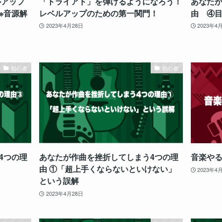
ルアップ
「トライアド」を弾けるようになろう！
あなたが
※音源解
レベルアップのための第一関門！
由 ④
2023年4月28日
2023年4
初心者
初心者
4つの理
あなたが作曲を挫折してしまう4つの理
音楽や
由 ①「超上手くならないといけない」
2023年4
という誤解
2023年4月28日