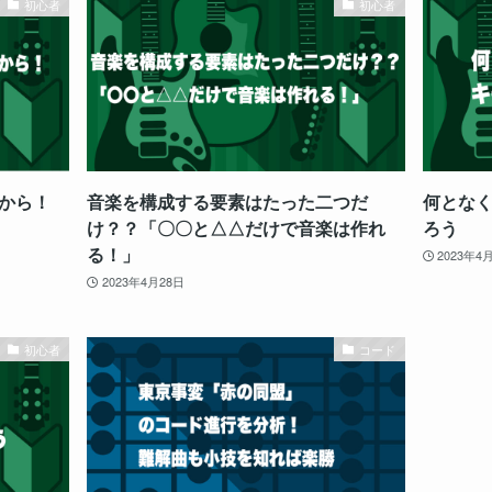
初心者
初心者
から！
音楽を構成する要素はたった二つだ
何とな
け？？「〇〇と△△だけで音楽は作れ
ろう
る！」
2023年4
2023年4月28日
初心者
コード