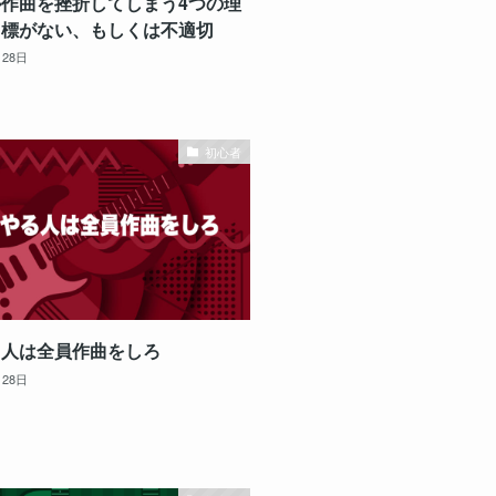
作曲を挫折してしまう4つの理
目標がない、もしくは不適切
月28日
初心者
る人は全員作曲をしろ
月28日