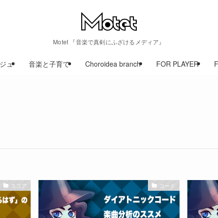
Motet 『音楽で真剣にふざけるメディア』
ジュ
音楽と子育て
Choroidea branch
FOR PLAYER
スコア
コード