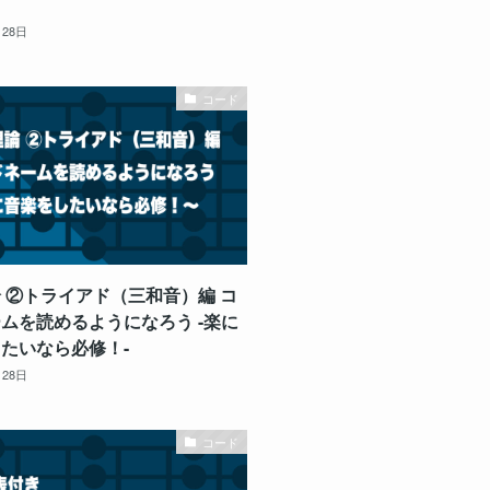
月28日
コード
 ②トライアド（三和音）編 コ
ムを読めるようになろう -楽に
たいなら必修！-
月28日
コード