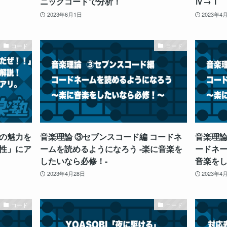
ニックコードで分析！
Ⅳ→Ⅰ
2023年6月1日
2023年4
コード
コード
の魅力を
音楽理論 ③セブンスコード編 コードネ
音楽理論
性」にア
ームを読めるようになろう -楽に音楽を
ードネー
したいなら必修！-
音楽をし
2023年4月28日
2023年4
コード
コード