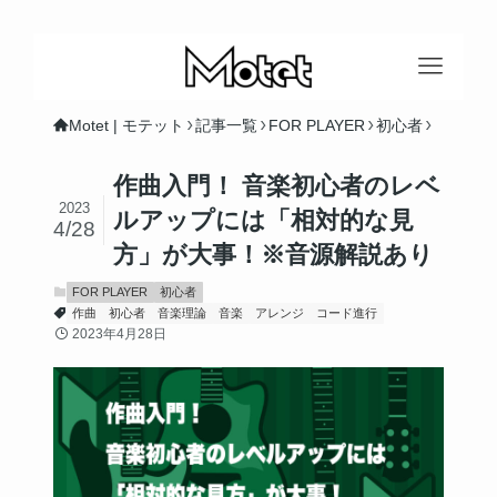
Motet | モテット
記事一覧
FOR PLAYER
初心者
作曲入門！ 音楽初心者のレベ
2023
ルアップには「相対的な見
4/28
方」が大事！※音源解説あり
FOR PLAYER
初心者
作曲
初心者
音楽理論
音楽
アレンジ
コード進行
2023年4月28日