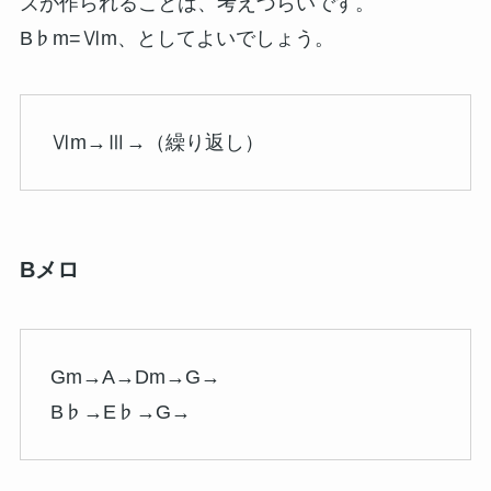
ズが作られることは、考えづらいです。
B♭m=Ⅵm、としてよいでしょう。
Ⅵm→Ⅲ→（繰り返し）
Bメロ
Gm→A→Dm→G→
B♭→E♭→G→