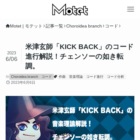
Motet | モテット
記事一覧
Choroidea branch
コード
米津玄師「KICK BACK」のコード
2023
進行解説！チェンソーの如き転
6/06
調。
Choroidea branch
コード
作曲
音楽理論
コード進行
コード分析
2023年6月6日