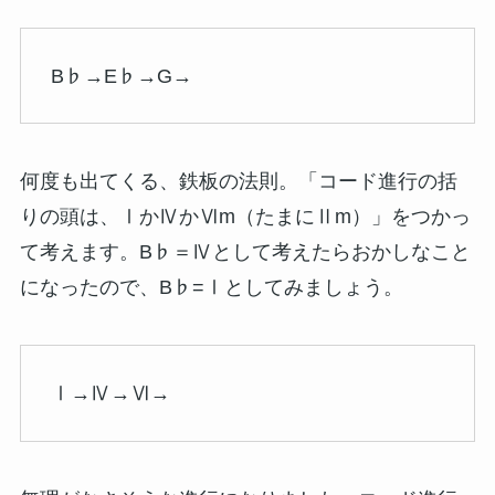
B♭→E♭→G→
何度も出てくる、鉄板の法則。「コード進行の括
りの頭は、ⅠかⅣかⅥm（たまにⅡm）」をつかっ
て考えます。B♭＝Ⅳとして考えたらおかしなこと
になったので、B♭=Ⅰとしてみましょう。
Ⅰ→Ⅳ→Ⅵ→