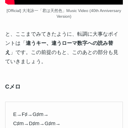
[Official] 大滝詠一「君は天然色」Music Video (40th Anniversary
Version)
と、ここまでみてきたように、転調に大事なポイ
ントは「
違うキー、違うローマ数字への読み替
え
」です。この前提のもと、このあとの部分も見
ていきましょう。
Cメロ
E→F♯→G♯m→
C♯m→D♯m→G♯m→