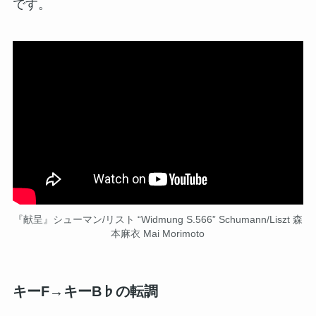
です。
『献呈』シューマン/リスト “Widmung S.566” Schumann/Liszt 森
本麻衣 Mai Morimoto
キーF→キーB♭の転調