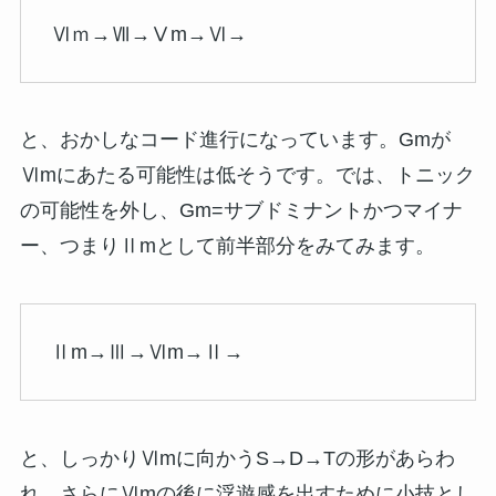
Ⅵｍ→Ⅶ→Ⅴm→Ⅵ→
と、おかしなコード進行になっています。Gmが
Ⅵmにあたる可能性は低そうです。では、トニック
の可能性を外し、Gm=サブドミナントかつマイナ
ー、つまりⅡmとして前半部分をみてみます。
Ⅱm→Ⅲ→Ⅵm→Ⅱ→
と、しっかりⅥmに向かうS→D→Tの形があらわ
れ、さらにⅥmの後に浮遊感を出すために小技とし