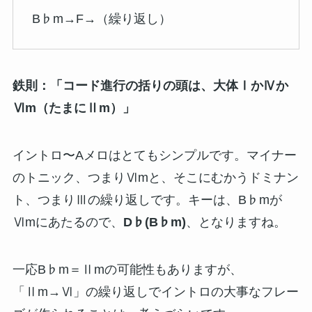
B♭m→F→（繰り返し）
鉄則：「コード進行の括りの頭は、大体ⅠかⅣか
Ⅵm（たまにⅡm）」
イントロ〜Aメロはとてもシンプルです。マイナー
のトニック、つまりⅥmと、そこにむかうドミナン
ト、つまりⅢの繰り返しです。キーは、B♭mが
Ⅵmにあたるので、
D♭(B♭m)
、となりますね。
一応B♭m＝Ⅱmの可能性もありますが、
「Ⅱm→Ⅵ」の繰り返しでイントロの大事なフレー