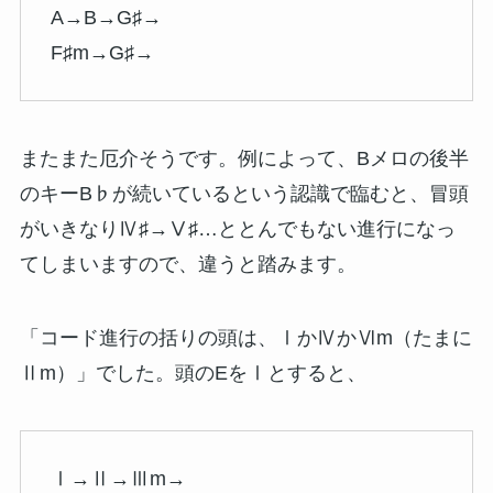
A→B→G♯→
F♯m→G♯→
またまた厄介そうです。例によって、Bメロの後半
のキーB♭が続いているという認識で臨むと、冒頭
がいきなりⅣ♯→Ⅴ♯…ととんでもない進行になっ
てしまいますので、違うと踏みます。
「コード進行の括りの頭は、ⅠかⅣかⅥm（たまに
Ⅱm）」でした。頭のEをⅠとすると、
Ⅰ→Ⅱ→Ⅲm→