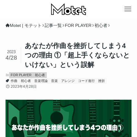
Motet | モテット
記事一覧
FOR PLAYER
初心者
あなたが作曲を挫折してしまう4
2023
つの理由 ①「超上手くならないと
4/28
いけない」という誤解
FOR PLAYER
初心者
作曲
初心者
音楽理論
音楽
アレンジ
コード進行
挫折
2023年4月28日