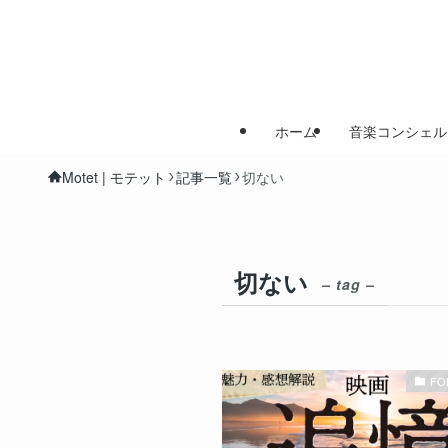
ホーム
音楽コンシェル
Motet | モテット
記事一覧
切ない
切ない
– tag –
FO