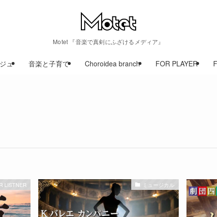
Motet 『音楽で真剣にふざけるメディア』
ジュ
音楽と子育て
Choroidea branch
FOR PLAYER
R LISTNER
ミュージカル