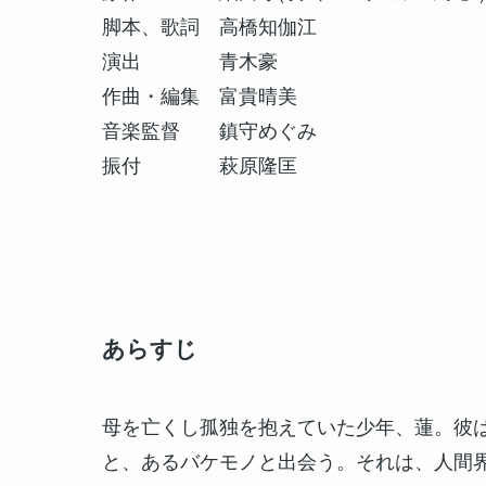
脚本、歌詞 高橋知伽江
演出 青木豪
作曲・編集 富貴晴美
音楽監督 鎮守めぐみ
振付 萩原隆匡
あらすじ
母を亡くし孤独を抱えていた少年、蓮。彼
と、あるバケモノと出会う。それは、人間