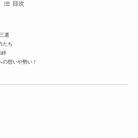
目次
三選
力たち
の絆
への想いや勢い！