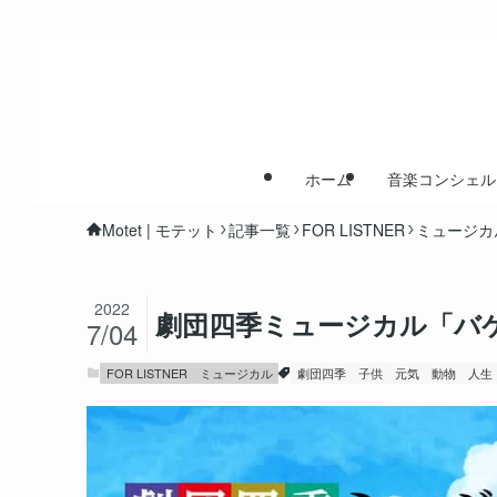
ホーム
音楽コンシェル
Motet | モテット
記事一覧
FOR LISTNER
ミュージカ
2022
劇団四季ミュージカル「バ
7/04
FOR LISTNER
ミュージカル
劇団四季
子供
元気
動物
人生