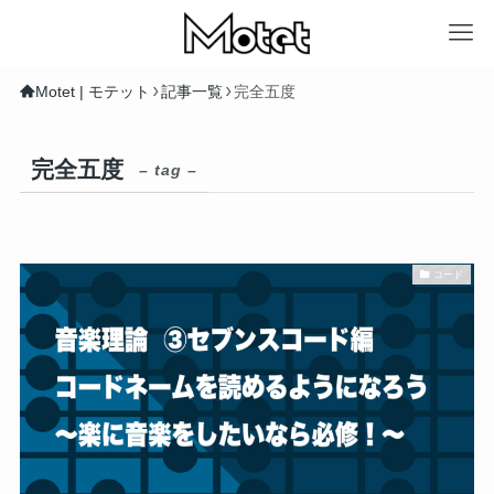
Motet | モテット
記事一覧
完全五度
完全五度
– tag –
コード