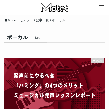
Motet | モテット
記事一覧
ボーカル
ボーカル
– tag –
練習法