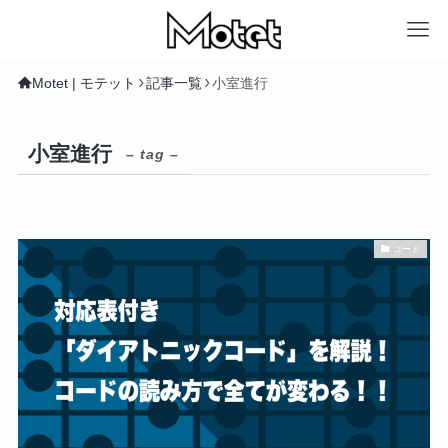
Motet | モテット
記事一覧
小室進行
小室進行
– tag –
コード