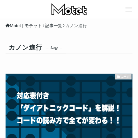
Motet | モテット
記事一覧
カノン進行
カノン進行
– tag –
コード