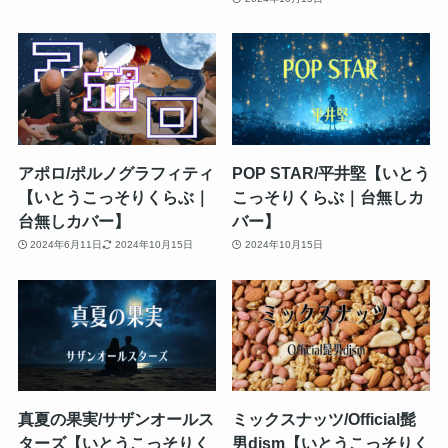
アポロ/ポルノグラフィティ
POP STAR/平井堅【いとう
【いとうこっそりくらぶ｜
こっそりくらぶ｜台無しカ
台無しカバー】
バー】
2024年6月11日
2024年10月15日
2024年10月15日
真夏の果実/サザンオールス
ミックスナッツ/Official髭
ターズ【いとうこっそりく
男dism【いとうこっそりく