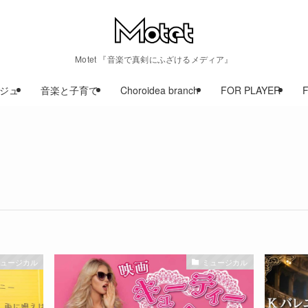
Motet 『音楽で真剣にふざけるメディア』
ジュ
音楽と子育て
Choroidea branch
FOR PLAYER
ミュージカル
ミュージカル