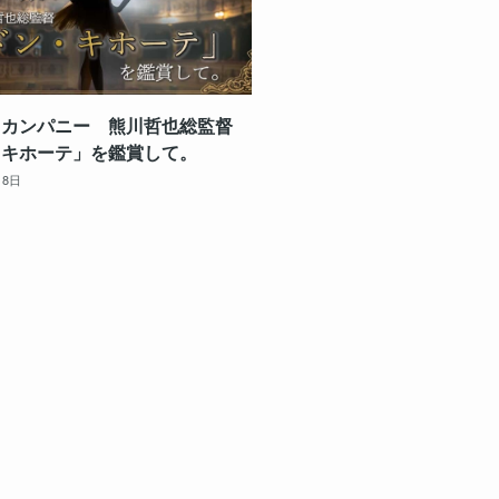
 カンパニー 熊川哲也総監督
・キホーテ」を鑑賞して。
月8日