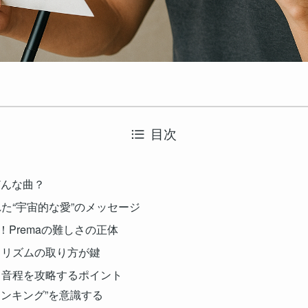
目次
はどんな曲？
れた“宇宙的な愛”のメッセージ
級！Premaの難しさの正体
スとリズムの取り方が鍵
ム・音程を攻略するポイント
リンキング”を意識する