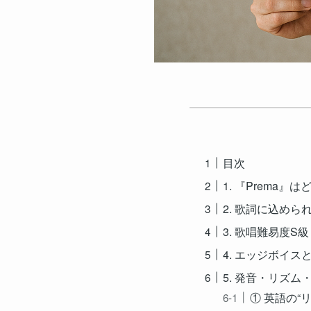
目次
1. 『Prema』
2. 歌詞に込めら
3. 歌唱難易度S
4. エッジボイ
5. 発音・リズ
① 英語の“