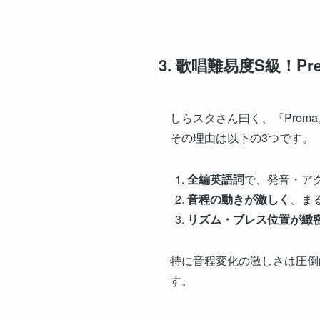
3. 歌唱難易度S級！P
しらスタさん曰く、『Prema
その理由は以下の3つです。
全編英語詞
で、発音・ア
音程の動きが激しく
、ま
リズム・ブレス位置が緻
特に音程変化の激しさは圧倒
す。