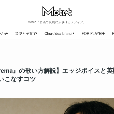
Motet 『音楽で真剣にふざけるメディア』
ジュ
音楽と子育て
Choroidea branch
FOR PLAYER
rema』の歌い方解説】エッジボイスと英
いこなすコツ