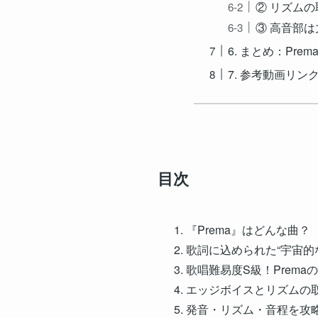
② リズム
③ 高音部
6. まとめ：Pr
7. 参考動画リン
目次
『Prema』はどんな曲？
歌詞に込められた“宇宙的
歌唱難易度S級！Prema
エッジボイスとリズムの
発音・リズム・音程を攻