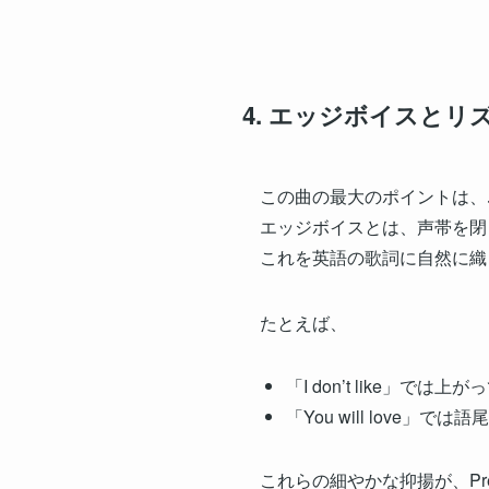
4. エッジボイスとリ
この曲の最大のポイントは、
エッジボイスとは、声帯を閉
これを英語の歌詞に自然に織
たとえば、
「I don’t like」で
「You will love
これらの細やかな抑揚が、Pr