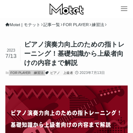
Motet | モテット
記事一覧
FOR PLAYER
練習法
ピアノ演奏力向上のための指トレ
2023
ーニング！基礎知識から上級者向
7/13
けの内容まで解説
2023年7月13日
FOR PLAYER
練習法
ピアノ
上級者