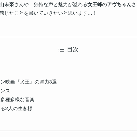
山未來
さんや、独特な声と魅力が溢れる
女王蜂
の
アヴちゃん
さ
感じたことを書いていきたいと思います…！
目次
ン映画『犬王』の魅力3選
ダンス
る多種多様な音楽
みる2人の生き様