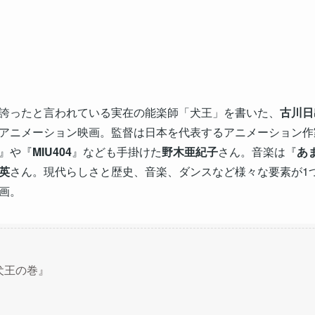
誇ったと言われている実在の能楽師「犬王」を書いた、
古川日
アニメーション映画。監督は日本を代表するアニメーション作
』や『
MIU404
』なども手掛けた
野木亜紀子
さん。音楽は『
あ
英
さん。現代らしさと歴史、音楽、ダンスなど様々な要素が1
画。
犬王の巻』