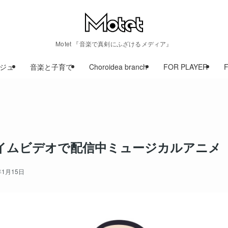
Motet 『音楽で真剣にふざけるメディア』
ジュ
音楽と子育て
Choroidea branch
FOR PLAYER
プライムビデオで配信中ミュージカルアニメ
年1月15日