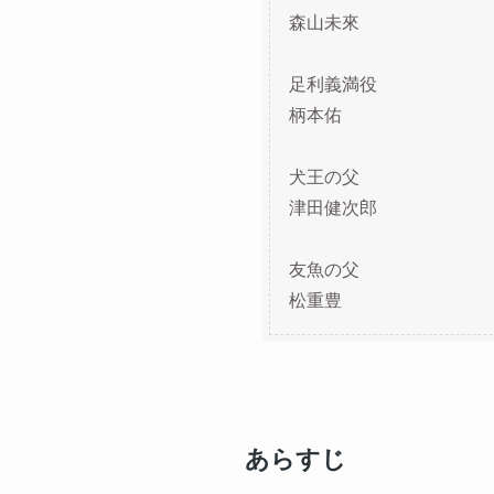
森山未來
足利義満役
柄本佑
犬王の父
津田健次郎
友魚の父
松重豊
あらすじ