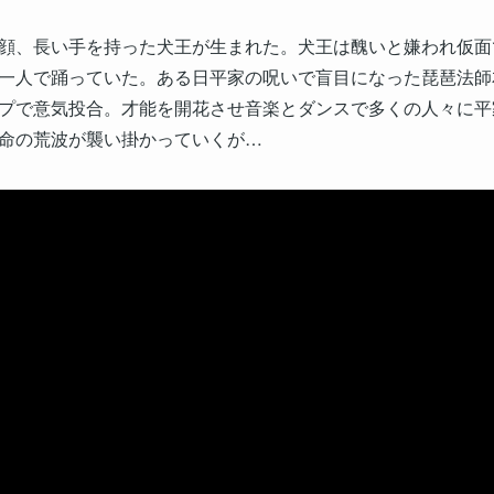
顔、長い手を持った犬王が生まれた。犬王は醜いと嫌われ仮面
一人で踊っていた。ある日平家の呪いで盲目になった琵琶法師
プで意気投合。才能を開花させ音楽とダンスで多くの人々に平
命の荒波が襲い掛かっていくが…