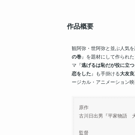
作品概要
観阿弥・世阿弥と並ぶ人気を
の巻
』を題材にして作られた
マ『
逃げるは恥だが役に立つ
恋をした
』も手掛ける
大友良
ージカル・アニメーション映
原作
古川日出男『平家物語 
監督