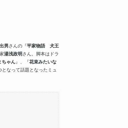
出男
さんの『
平家物語 犬王
家
湯浅政明
さん。脚本はドラ
まちゃん
』、『
花束みたいな
つとなって話題となったミュ