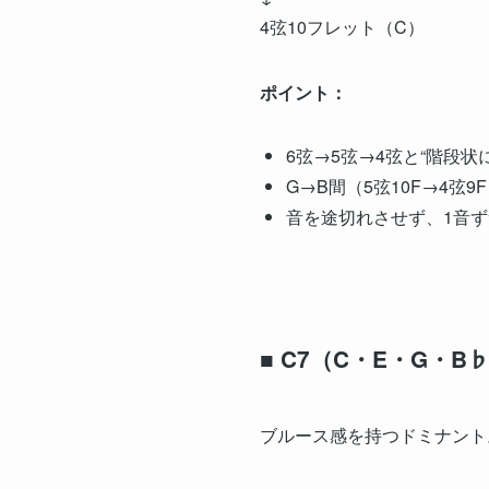
4弦10フレット（C）
ポイント：
6弦→5弦→4弦と“階段
G→B間（5弦10F→4
音を途切れさせず、1音
■ C7（C・E・G・B
ブルース感を持つドミナント