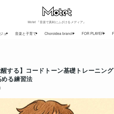
Motet 『音楽で真剣にふざけるメディア』
ジュ
音楽と子育て
Choroidea branch
FOR PLAYER
醒する】コードトーン基礎トレーニング 
高める練習法
日