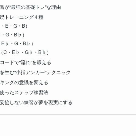
練習が“最強の基礎トレ”な理由
基礎トレーニング４種
（C・E・G・B）
・E・G・B♭）
C・E♭・G・B♭）
5)（C・E♭・G♭・B♭）
コードで“流れ”を鍛える
定を生む“小指アンカー”テクニック
ッキングの意識を変える
を使ったステップ練習法
も妥協しない練習が夢を現実にする