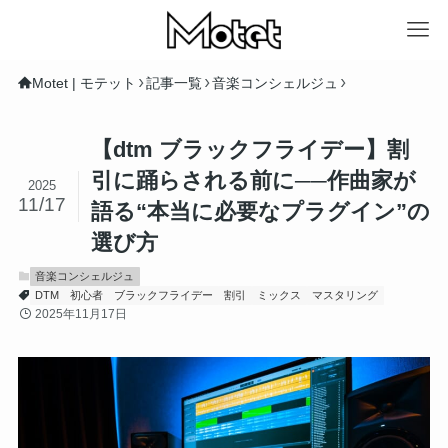
Motet | モテット
記事一覧
音楽コンシェルジュ
【dtm ブラックフライデー】割
引に踊らされる前に──作曲家が
2025
11/17
語る“本当に必要なプラグイン”の
選び方
音楽コンシェルジュ
DTM
初心者
ブラックフライデー
割引
ミックス
マスタリング
2025年11月17日