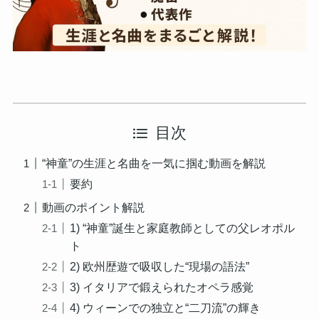
目次
“神童”の生涯と名曲を一気に掴む動画を解説
要約
動画のポイント解説
1) “神童”誕生と家庭教師としての父レオポル
ト
2) 欧州歴遊で吸収した“現場の語法”
3) イタリアで鍛えられたオペラ感覚
4) ウィーンでの独立と“二刀流”の輝き