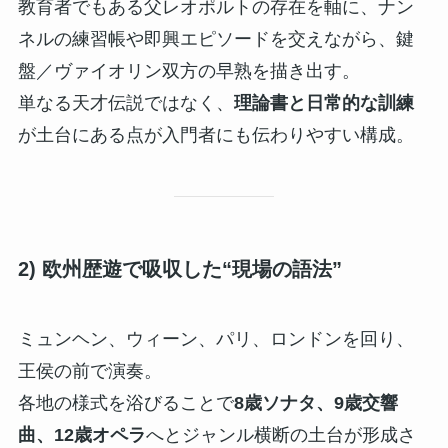
教育者でもある父レオポルトの存在を軸に、ナン
ネルの練習帳や即興エピソードを交えながら、鍵
盤／ヴァイオリン双方の早熟を描き出す。
単なる天才伝説ではなく、
理論書と日常的な訓練
が土台にある点が入門者にも伝わりやすい構成。
2) 欧州歴遊で吸収した“現場の語法”
ミュンヘン、ウィーン、パリ、ロンドンを回り、
王侯の前で演奏。
各地の様式を浴びることで
8歳ソナタ、9歳交響
曲、12歳オペラ
へとジャンル横断の土台が形成さ