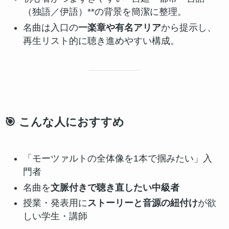
（独語／伊語）**の背景を簡潔に整理。
名曲は入口の
一楽章や有名アリア
から提示し、
再生リスト的に聴き進めやすい構成。
🎯 こんな人におすすめ
「モーツァルトの全体像を1本で掴みたい」入
門者
名曲を
文脈付きで聴き直したい中級者
授業・発表用に
ストーリーと音源の紐付け
が欲
しい学生・講師