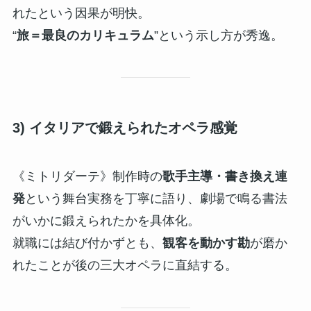
れたという因果が明快。
“
旅＝最良のカリキュラム
”という示し方が秀逸。
3) イタリアで鍛えられたオペラ感覚
《ミトリダーテ》制作時の
歌手主導・書き換え連
発
という舞台実務を丁寧に語り、劇場で鳴る書法
がいかに鍛えられたかを具体化。
就職には結び付かずとも、
観客を動かす勘
が磨か
れたことが後の三大オペラに直結する。