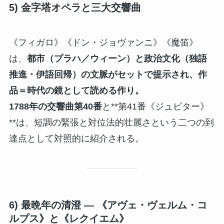
5) 金字塔オペラと三大交響曲
《フィガロ》《ドン・ジョヴァンニ》《魔笛》
は、
都市（プラハ／ウィーン）と政治文化（独語
推進・伊語回帰）の文脈がセットで提示され、作
品＝時代の鏡として読める作り。
1788年の交響曲第40番
と**第41番《ジュピター》
**は、短調の緊張と対位法的壮麗さという二つの到
達点として対照的に紹介される。
6) 最晩年の清澄 — 《アヴェ・ヴェルム・コ
ルプス》と《レクイエム》