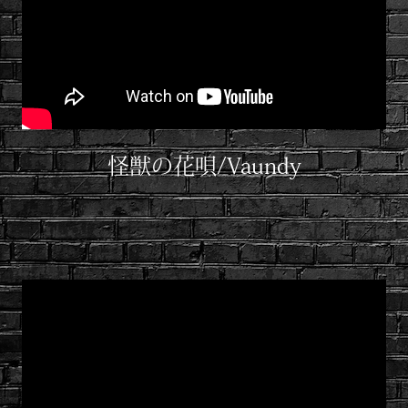
怪獣の花唄/Vaundy