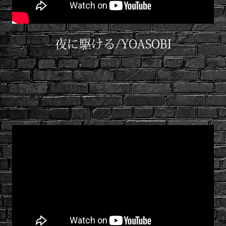
夜に駆ける/YOASOBI