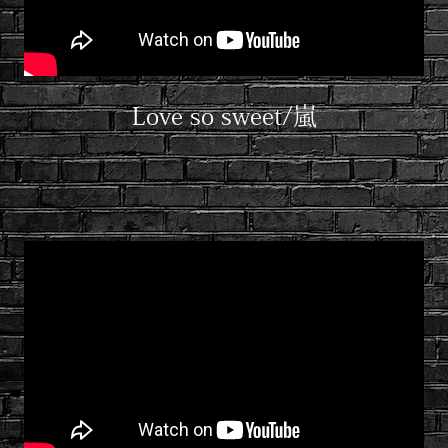
Love so sweet/嵐