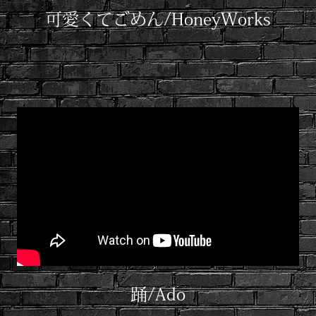
可愛くてごめん/HoneyWorks
踊/Ado