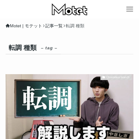
Motet | モテット
記事一覧
転調 種類
転調 種類
– tag –
Choroidea branch