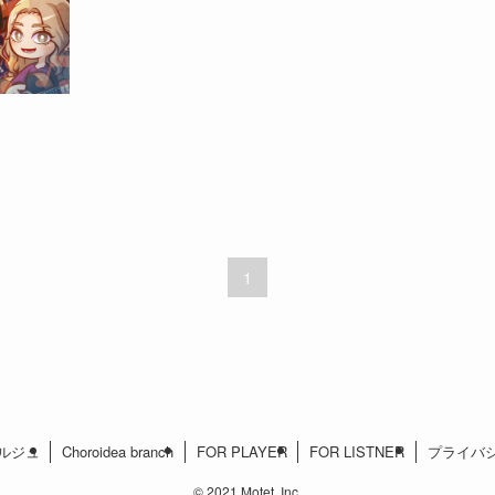
1
ルジュ
Choroidea branch
FOR PLAYER
FOR LISTNER
プライバ
©
2021 Motet, Inc.