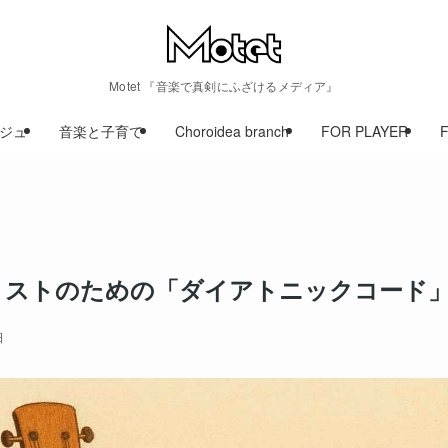
Motet 『音楽で真剣にふざけるメディア』
ジュ
音楽と子育て
Choroidea branch
FOR PLAYER
リストのための「ダイアトニックコード
日