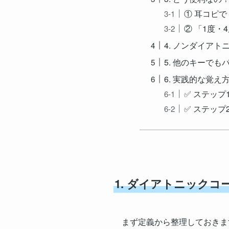
① 耳コピ
② 「1度・
4. ノンダイア
5. 他のキーでも
6. 実践的な覚
✅ ステッ
✅ ステップ
1. ダイアトニック
まず定義から整理しておきま