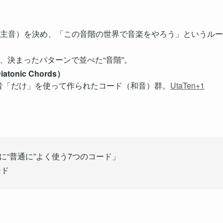
音（主音）を決め、「この音階の世界で音楽をやろう」というル
、決まったパターンで並べた“音階”。
onic Chords）
音「だけ」を使って作られたコード（和音）群。
UtaTen+1
に“普通に”よく使う7つのコード」
ード