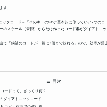
ます。
ニックコード＝「そのキーの中で“基本的に使っていい7つのコー
ーのスケール（音階）からだけ作ったコード群がダイアトニッ
曲で「候補のコードが一気に7個まで絞れる」ので、効率が爆
目次
ックコードって、ざっくり何？
ーCのダイアトニックコード
の？耳コピ・作曲での使い道