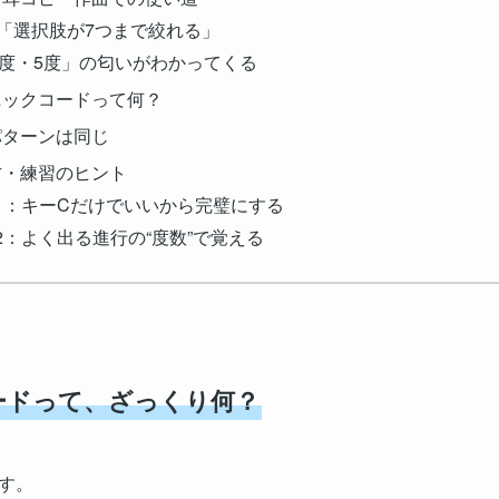
で「選択肢が7つまで絞れる」
4度・5度」の匂いがわかってくる
トニックコードって何？
パターンは同じ
え方・練習のヒント
プ1：キーCだけでいいから完璧にする
2：よく出る進行の“度数”で覚える
コードって、ざっくり何？
す。