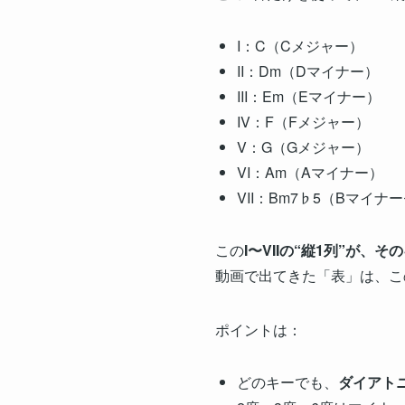
I：C（Cメジャー）
II：Dm（Dマイナー）
III：Em（Eマイナー）
IV：F（Fメジャー）
V：G（Gメジャー）
VI：Am（Aマイナー）
VII：Bm7♭5（Bマイ
この
I〜VIIの“縦1列”が
動画で出てきた「表」は、こ
ポイントは：
どのキーでも、
ダイアト